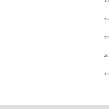
371
352
375
284
338