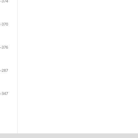
-374
-370
-376
-287
-347