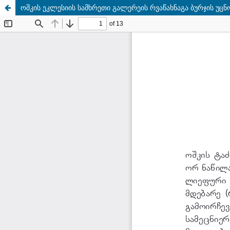
ოშკის ეკლესიის სამხრეთი გალერეის რვაწახნაგა ბურჯის უცნ